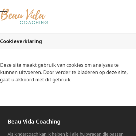
Skip
to
Open
Close
content
mobile
mobile
menu
menu
Cookieverklaring
Deze site maakt gebruik van cookies om analyses te
kunnen uitvoeren. Door verder te bladeren op deze site,
gaat u akkoord met dit gebruik.
Beau Vida Coaching
Als kindercoach kan ik helpen bij alle hulpvragen die passen