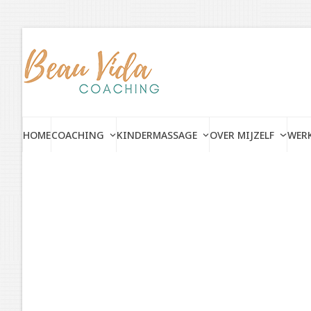
Skip
to
content
HOME
COACHING
KINDERMASSAGE
OVER MIJZELF
WERK